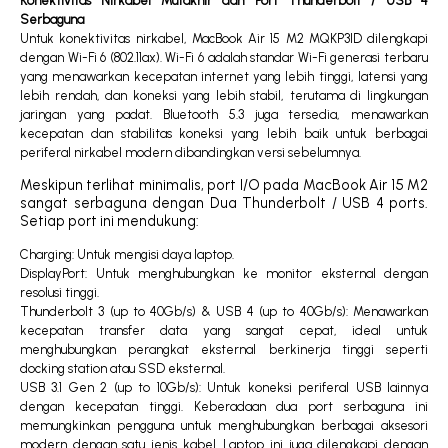
Konektivitas Nirkabel Mutakhir dan Port Thunderbolt / USB 4
Serbaguna
Untuk konektivitas nirkabel, MacBook Air 15 M2 MQKP3ID dilengkapi
dengan Wi-Fi 6 (802.11ax). Wi-Fi 6 adalah standar Wi-Fi generasi terbaru
yang menawarkan kecepatan internet yang lebih tinggi, latensi yang
lebih rendah, dan koneksi yang lebih stabil, terutama di lingkungan
jaringan yang padat. Bluetooth 5.3 juga tersedia, menawarkan
kecepatan dan stabilitas koneksi yang lebih baik untuk berbagai
periferal nirkabel modern dibandingkan versi sebelumnya.
Meskipun terlihat minimalis, port I/O pada MacBook Air 15 M2
sangat serbaguna dengan Dua Thunderbolt / USB 4 ports.
Setiap port ini mendukung:
Charging: Untuk mengisi daya laptop.
DisplayPort: Untuk menghubungkan ke monitor eksternal dengan
resolusi tinggi.
Thunderbolt 3 (up to 40Gb/s) & USB 4 (up to 40Gb/s): Menawarkan
kecepatan transfer data yang sangat cepat, ideal untuk
menghubungkan perangkat eksternal berkinerja tinggi seperti
docking station atau SSD eksternal.
USB 3.1 Gen 2 (up to 10Gb/s): Untuk koneksi periferal USB lainnya
dengan kecepatan tinggi. Keberadaan dua port serbaguna ini
memungkinkan pengguna untuk menghubungkan berbagai aksesori
modern dengan satu jenis kabel. Laptop ini juga dilengkapi dengan