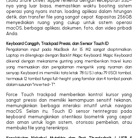
(Solid State Drive). Apple terkenal dengan kecepatan SSD-
nya yang luar biasa, memastikan waktu booting sistem
operasi yang nyaris instan, loading aplikasi dalam hitungan
detik, dan transfer file yang sangat cepat. Kapasitas 256GB
menyediakan ruang yang cukup untuk sistem operasi
macOS, berbagai aplikasi, dokumen, foto, dan video pribadi
Anda.
Keyboard Canggih, Trackpad Presisi, dan Sensor Touch ID
Pengalaman input pada MacBook Air 15 M2 sangat dioptimalkan.
Laptop ini dilengkapi dengan Backlit Magic Keyboard. Magic Keyboard
dikenal dengan mekanisme gunting yang memberikan travel kunci
yang memuaskan dan pengalaman mengetik yang nyaman dan
senyap. Keyboard ini memiliki tata letak 78 (U.S.) atau 79 (ISO) tombol,
termasuk 12 tombol fungsi full-height yang familiar dan 4 tombol panah
dalam susunan "inverted-T".
Force Touch trackpad memberikan kontrol kursor yang
sangat presisi dan memiliki kemampuan sensitif tekanan,
memungkinkan berbagai interaksi intuitif untuk navigasi
macOS. Selain itu, Touch ID sensor terintegrasi pada
keyboard memungkinkan otentikasi biometrik yang cepat
dan aman untuk login sistem, otorisasi pembelian, atau
membuka file yang terenkripsi.