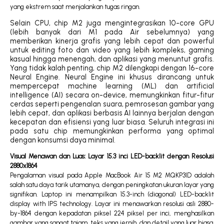
yang ekstrem saat menjalankan tugas ringan.
Selain CPU, chip M2 juga mengintegrasikan 10-core GPU
(lebih banyak dari M1 pada Air sebelumnya) yang
memberikan kinerja grafis yang lebih cepat dan powerful
untuk editing foto dan video yang lebih kompleks, gaming
kasual hingga menengah, dan aplikasi yang menuntut grafis.
Yang tidak kalah penting, chip M2 dilengkapi dengan 16-core
Neural Engine. Neural Engine ini khusus dirancang untuk
mempercepat machine learning (ML) dan artificial
intelligence (AI) secara on-device, memungkinkan fitur-fitur
cerdas seperti pengenalan suara, pemrosesan gambar yang
lebih cepat, dan aplikasi berbasis AI lainnya berjalan dengan
kecepatan dan efisiensi yang luar biasa. Seluruh integrasi ini
pada satu chip memungkinkan performa yang optimal
dengan konsumsi daya minimal.
Visual Menawan dan Luas: Layar 15.3 inci LED-backlit dengan Resolusi
2880x1864
Pengalaman visual pada Apple MacBook Air 15 M2 MQKP3ID adalah
salah satu daya tarik utamanya, dengan peningkatan ukuran layar yang
signifikan. Laptop ini menampilkan 15.3-inch (diagonal) LED-backlit
display with IPS technology. Layar ini menawarkan resolusi asli 2880-
by-1864 dengan kepadatan piksel 224 piksel per inci, menghasilkan
gambar yang sangat tajam, teks yang jernih, dan detail yang luar biasa.