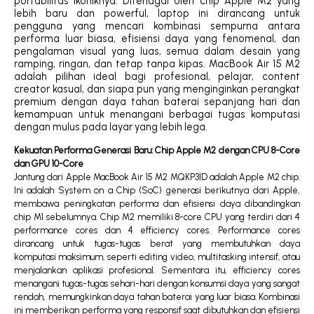
portabilitas ikoniknya. Ditenagai oleh chip Apple M2 yang
lebih baru dan powerful, laptop ini dirancang untuk
pengguna yang mencari kombinasi sempurna antara
performa luar biasa, efisiensi daya yang fenomenal, dan
pengalaman visual yang luas, semua dalam desain yang
ramping, ringan, dan tetap tanpa kipas. MacBook Air 15 M2
adalah pilihan ideal bagi profesional, pelajar, content
creator kasual, dan siapa pun yang menginginkan perangkat
premium dengan daya tahan baterai sepanjang hari dan
kemampuan untuk menangani berbagai tugas komputasi
dengan mulus pada layar yang lebih lega.
Kekuatan Performa Generasi Baru: Chip Apple M2 dengan CPU 8-Core
dan GPU 10-Core
Jantung dari Apple MacBook Air 15 M2 MQKP3ID adalah Apple M2 chip.
Ini adalah System on a Chip (SoC) generasi berikutnya dari Apple,
membawa peningkatan performa dan efisiensi daya dibandingkan
chip M1 sebelumnya. Chip M2 memiliki 8-core CPU yang terdiri dari 4
performance cores dan 4 efficiency cores. Performance cores
dirancang untuk tugas-tugas berat yang membutuhkan daya
komputasi maksimum, seperti editing video, multitasking intensif, atau
menjalankan aplikasi profesional. Sementara itu, efficiency cores
menangani tugas-tugas sehari-hari dengan konsumsi daya yang sangat
rendah, memungkinkan daya tahan baterai yang luar biasa. Kombinasi
ini memberikan performa yang responsif saat dibutuhkan dan efisiensi