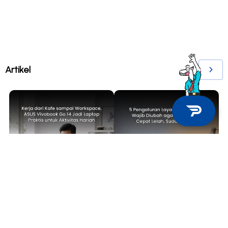
Artikel
TECH NEWS
TIPS & TRICKS
Kerja dari Kafe sampai
5 Pengaturan Layar Laptop yang