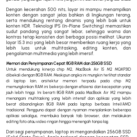
Dengan kecerahan 500 nits, layar ini mampu menampilkan
konten dengan sangat jelas bahkan di lingkungan terang,
serta mendukung rentang dinamis yang lebih baik untuk
konten HDR. Teknologi IPS (In-Plane Switching) memastikan
sudut pandang yang sangat lebar, sehingga warna dan
kontras tetap konsisten dari berbagai posisi melihat. Ukuran
layar 15.3 inci yang lebih besar memberikan ruang kerja yang
lebih luas untuk multitasking, editing konten, dan
pengalaman multimedia yang lebih imersif.
Memori dan Penyimpanan Cepat: 8GB RAM dan 256GB SSD
Untuk mendukung kinerja chip M2, MacBook Air 15 M2 MQKP3ID
dibekali dengan 8GB RAM. Meskipun angka ini mungkin terlihat standar
di laptop lain, arsitektur memori terpadu pada chip M2
memungkinkan RAM ini bekerja dengan efisiensi dan kecepatan yang
jauh lebih tinggi. Ini berarti 8GB RAM pada MacBook Air M2 mampu
menangani multitasking yang lebih intensif dan aplikasi yang lebih
berat dibandingkan 8GB RAM pada laptop berbasis Intel/AMD
tradisional. Pengguna dapat dengan nyaman menjalankan beberapa
aplikasi sekaligus, membuka banyak tab browser, dan melakukan
editing foto atau video ringan hingga menengah tanpa lag.
Dari segi penyimpanan, laptop ini mengandalkan 256GB SSD