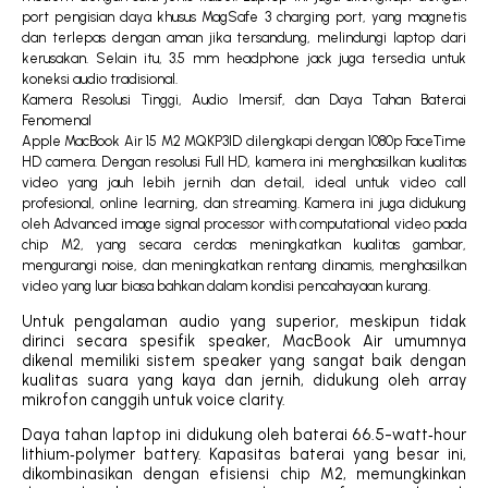
port pengisian daya khusus MagSafe 3 charging port, yang magnetis
dan terlepas dengan aman jika tersandung, melindungi laptop dari
kerusakan. Selain itu, 3.5 mm headphone jack juga tersedia untuk
koneksi audio tradisional.
Kamera Resolusi Tinggi, Audio Imersif, dan Daya Tahan Baterai
Fenomenal
Apple MacBook Air 15 M2 MQKP3ID dilengkapi dengan 1080p FaceTime
HD camera. Dengan resolusi Full HD, kamera ini menghasilkan kualitas
video yang jauh lebih jernih dan detail, ideal untuk video call
profesional, online learning, dan streaming. Kamera ini juga didukung
oleh Advanced image signal processor with computational video pada
chip M2, yang secara cerdas meningkatkan kualitas gambar,
mengurangi noise, dan meningkatkan rentang dinamis, menghasilkan
video yang luar biasa bahkan dalam kondisi pencahayaan kurang.
Untuk pengalaman audio yang superior, meskipun tidak
dirinci secara spesifik speaker, MacBook Air umumnya
dikenal memiliki sistem speaker yang sangat baik dengan
kualitas suara yang kaya dan jernih, didukung oleh array
mikrofon canggih untuk voice clarity.
Daya tahan laptop ini didukung oleh baterai 66.5-watt‑hour
lithium‑polymer battery. Kapasitas baterai yang besar ini,
dikombinasikan dengan efisiensi chip M2, memungkinkan