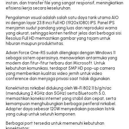
instan, dan transfer file yang sangat responsif, meningkatkan
efisiensi kerja secara keseluruhan.
Pengalaman visual adalah salah satu daya tarik utama AIO
ini dengan layar 23.8 inci Full HD (1920x1080) IPS. Panel IPS
menjamin sudut pandang yang luas dan reproduksi warna
yang akurat, sehingga konten terlihat jelas dari berbagai sisi.
Resolusi Full HD memastikan gambar yang tajam untuk
hiburan maupun produktivitas.
Advan Force One-R5 sudah dilengkapi dengan Windows 11
sebagai sistem operasinya, menawarkan antarmuka yang
modern dan fitur-fitur terbaru dari Microsoft. Untuk
kebutuhan komunikasi, terdapat 5MP HD pop-up camera
yang memberikan kualitas video jernih untuk video
conference dan menjaga privasi saat tidak digunakan.
Konektivitas nirkabel didukung oleh Wi-Fi 802.11 b/g/n/ac
(mendukung 2.4GHz dan 5GHz) serta Bluetooth 5.0,
memastikan koneksi internet yang stabil dan cepat, serta
kemampuan menghubungkan berbagai periferal nirkabel.
Adapter daya sebesar 120W menyediakan pasokan listrik
yang cukup untuk seluruh komponen.
Berbagai port tersedia untuk memenuhi kebutuhan
konektivitas: