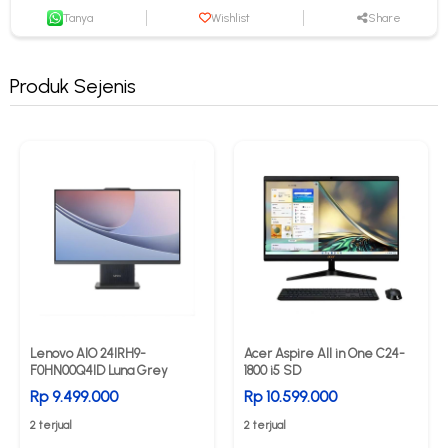
Tanya
Wishlist
Share
Produk Sejenis
Lenovo AIO 24IRH9-
Acer Aspire All in One C24-
F0HN00Q4ID Luna Grey
1800 i5 SD
Rp 9.499.000
Rp 10.599.000
2 terjual
2 terjual