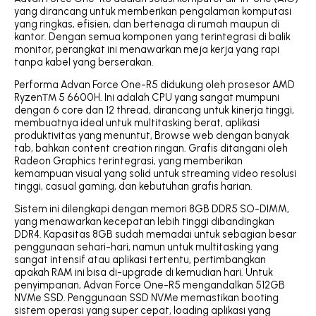
yang dirancang untuk memberikan pengalaman komputasi
yang ringkas, efisien, dan bertenaga di rumah maupun di
kantor. Dengan semua komponen yang terintegrasi di balik
monitor, perangkat ini menawarkan meja kerja yang rapi
tanpa kabel yang berserakan.
Performa Advan Force One-R5 didukung oleh prosesor AMD
Ryzen™ 5 6600H. Ini adalah CPU yang sangat mumpuni
dengan 6 core dan 12 thread, dirancang untuk kinerja tinggi,
membuatnya ideal untuk multitasking berat, aplikasi
produktivitas yang menuntut, Browse web dengan banyak
tab, bahkan content creation ringan. Grafis ditangani oleh
Radeon Graphics terintegrasi, yang memberikan
kemampuan visual yang solid untuk streaming video resolusi
tinggi, casual gaming, dan kebutuhan grafis harian.
Sistem ini dilengkapi dengan memori 8GB DDR5 SO-DIMM,
yang menawarkan kecepatan lebih tinggi dibandingkan
DDR4. Kapasitas 8GB sudah memadai untuk sebagian besar
penggunaan sehari-hari, namun untuk multitasking yang
sangat intensif atau aplikasi tertentu, pertimbangkan
apakah RAM ini bisa di-upgrade di kemudian hari. Untuk
penyimpanan, Advan Force One-R5 mengandalkan 512GB
NVMe SSD. Penggunaan SSD NVMe memastikan booting
sistem operasi yang super cepat, loading aplikasi yang