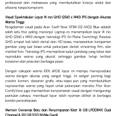
profesional dan mahasiswa yang membutuhkan kinerja andal dan
efisiensi tanpa kompromi.
Visual Spektakuler: Layar 14 inci QHD (2560 x 1440) IPS dengan Akurasi
Warna Tinggi
Pengalaman visual pada Acer Swift Now SF314-512-54D2 Blue adalah
salah satu fitur paling menonjol. Laptop ini menampilkan layar 14 inci
QHD (2560 x 1440) dengan teknologi IPS (In-Plane Switching). Resolusi
QHD empat kali lebih detail dari HD biasa, menawarkan ketajaman
gambar yang luar biasa untuk pekerjaan detail, streaming film, dan
melihat foto. Teknologi IPS memastikan sudut pandang yang lebar dan
reproduksi warna yang akurat, sehingga gambar tetap terlihat
konsisten dan jelas dari berbagai posisi.
Dengan cakupan warna 100% sRGB, layar ini mampu mereproduksi
warna dengan akurasi yang sangat tinggi. Ini sangat penting bagi
creator konten, desainer grafis, atau siapa pun yang membutuhkan
representasi warna yang tepat untuk pekerjaan mereka. Fitur Acer
ComfyView juga memastikan kenyamanan visual dengan mengurangi
pantulan cahaya, membuat layar lebih nyaman dilihat di berbagai
kondisi pencahayaan.
Memori Generasi Baru dan Penyimpanan Kilat: 16 GB LPDDR4X Dual
Channel & 512 GB SSD NVMe Gen4