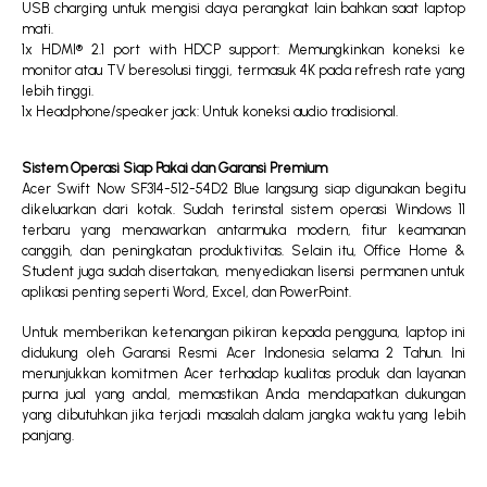
USB charging untuk mengisi daya perangkat lain bahkan saat laptop
mati.
1x HDMI® 2.1 port with HDCP support: Memungkinkan koneksi ke
monitor atau TV beresolusi tinggi, termasuk 4K pada refresh rate yang
lebih tinggi.
1x Headphone/speaker jack: Untuk koneksi audio tradisional.
Sistem Operasi Siap Pakai dan Garansi Premium
Acer Swift Now SF314-512-54D2 Blue langsung siap digunakan begitu
dikeluarkan dari kotak. Sudah terinstal sistem operasi Windows 11
terbaru yang menawarkan antarmuka modern, fitur keamanan
canggih, dan peningkatan produktivitas. Selain itu, Office Home &
Student juga sudah disertakan, menyediakan lisensi permanen untuk
aplikasi penting seperti Word, Excel, dan PowerPoint.
Untuk memberikan ketenangan pikiran kepada pengguna, laptop ini
didukung oleh Garansi Resmi Acer Indonesia selama 2 Tahun. Ini
menunjukkan komitmen Acer terhadap kualitas produk dan layanan
purna jual yang andal, memastikan Anda mendapatkan dukungan
yang dibutuhkan jika terjadi masalah dalam jangka waktu yang lebih
panjang.