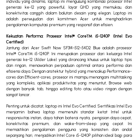
individu yang dinamis, laptop ini mengusung kombinasi prosesor Intel
generasi ke-12 yang powerful, layar QHD yang memukau, dan
konektivitas canggih dalam balutan desain yang elegan. Laptop ini
adalah perwujudan dari komitmen Acer untuk menghadirkan
pengalaman komputasi premium yang responsif dan efisien.
Kekuatan Performa: Prosesor Intel® Core™ i5-1240P (Intel Evo
Certified)
Jantung dari Acer Swift Now SF314-512-54D2 Blue adalah prosesor
Intel® Core™ i5-1240P. Ini merupakan prosesor dari keluarga Intel
generasi ke-12 (Alder Lake) yang dirancang khusus untuk laptop tipis
dan ringan, menawarkan perpaduan optimal antara performa dan
efisiensi daya. Dengan arsitektur hybrid yang mencakup Performance-
cores dan Efficient-cores, prosesor ini mampu menangani multitasking
yang kompleks, aplikasi produktivitas yang menuntut, Browse web
dengan banyak tab, hingga editing foto atau video ringan dengan
sangat lancar.
Penting untuk dicatat, laptop ini Intel Evo Certified. Sertifikasi Intel Evo
menjamin bahwa laptop memenuhi standar ketat Intel untuk
responsivitas instan, daya tahan baterai nyata, pengisian daya cepat,
konektivitas premium, dan wake-from-sleep yang cepat. Ini
memastikan pengalaman pengguna yang konsisten dan andal
sepanjang hari, menjadikan Intel Core i5-1240P pilihan ideal bagi para