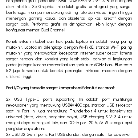
Pengolahan grafis pada Acer Swift Now SF314-512-54D2 Blue ditangani
oleh Intel Iris Xe Graphics. Ini adalah grafis terintegrasi yang sangat
bertenaga, mampu mendukung editing foto dan video ringan hingga
menengah, gaming kasual, dan akselerasi aplikasi kreatif dengan
sangat baik. Performa grafis ini ditingkatkan lebih lanjut dengan
konfigurasi memori Dual Channel.
Konektivitas nirkabel dan fisik pada laptop ini adalah yang paling
mutakhir. Laptop ini dilengkapi dengan Wi-Fi 6E, standar Wi-Fi paling
mutakhir yang menawarkan kecepatan internet super cepat, latensi
sangat rendah, dan koneksi yang lebih stabil bahkan di lingkungan
padat jaringan karena memanfaatkan spektrum 6GHz baru. Bluetooth
5.2 juga tersedia untuk koneksi perangkat nirkabel modern dengan
efisiensi tinggi.
Port I/O yang tersedia sangat komprehensif dan future-proof:
2x USB Type-C ports supporting: Ini adalah port multifungsi
revolusioner yang mendukung USB4® 40Gbps, standar USB tercepat
saat ini. Port ini juga mendukung Thunderbolt 4 untuk konektivitas
universal (data, video, pengisian daya), USB charging 5 V; 3 A untuk
mengisi daya perangkat lain, dan DC-in port 20 V; 65 W sebagai opsi
pengisian daya utama.
2x USB 3.2 Gen 1 ports: Port USB standar, dengan satu fitur power-off