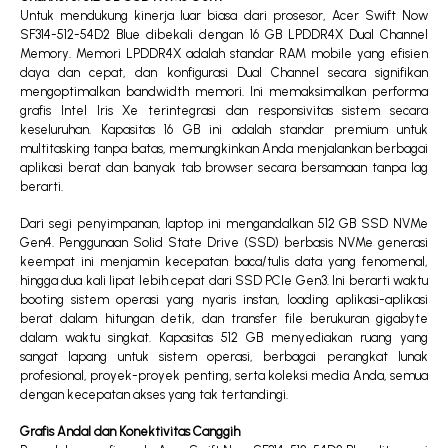
Untuk mendukung kinerja luar biasa dari prosesor, Acer Swift Now
SF314-512-54D2 Blue dibekali dengan 16 GB LPDDR4X Dual Channel
Memory. Memori LPDDR4X adalah standar RAM mobile yang efisien
daya dan cepat, dan konfigurasi Dual Channel secara signifikan
mengoptimalkan bandwidth memori. Ini memaksimalkan performa
grafis Intel Iris Xe terintegrasi dan responsivitas sistem secara
keseluruhan. Kapasitas 16 GB ini adalah standar premium untuk
multitasking tanpa batas, memungkinkan Anda menjalankan berbagai
aplikasi berat dan banyak tab browser secara bersamaan tanpa lag
berarti.
Dari segi penyimpanan, laptop ini mengandalkan 512 GB SSD NVMe
Gen4. Penggunaan Solid State Drive (SSD) berbasis NVMe generasi
keempat ini menjamin kecepatan baca/tulis data yang fenomenal,
hingga dua kali lipat lebih cepat dari SSD PCIe Gen3. Ini berarti waktu
booting sistem operasi yang nyaris instan, loading aplikasi-aplikasi
berat dalam hitungan detik, dan transfer file berukuran gigabyte
dalam waktu singkat. Kapasitas 512 GB menyediakan ruang yang
sangat lapang untuk sistem operasi, berbagai perangkat lunak
profesional, proyek-proyek penting, serta koleksi media Anda, semua
dengan kecepatan akses yang tak tertandingi.
Grafis Andal dan Konektivitas Canggih