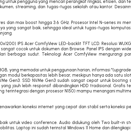
ng untuk pengguna yang mencari perangkat ringkas, efisien, dan t
kumen, streaming, dan tugas-tugas sekolah atau kantor. Desainn
res dan max boost hingga 3.6 GHz. Prosesor Intel N-series ini me
aya yang sangat baik, sehingga ideal untuk tugas-tugas komputasi
njang.
(1920x1200) IPS Acer ComfyView LED-backlit TFT LCD. Resolusi WU
dar, sangat cocok untuk dokumen dan Browse. Panel IPS dengan wid
ari berbagai sudut. Teknologi Acer ComfyView mengurangi pan
GB, yang memadai untuk penggunaan harian, informasi "(upgradea
an modul berkapasitas lebih besar, meskipun hanya ada satu slo
VMe Gen3. SSD NVMe Gen3 sudah sangat cepat untuk booting si
yang jauh lebih responsif dibandingkan HDD tradisional. Grafis ter
ang terintegrasi dengan prosesor N150) mampu menangani multim
enawarkan koneksi internet yang cepat dan stabil serta koneksi per
k untuk video conference. Audio didukung oleh Two built-in st
litas. Laptop ini sudah terinstal Windows 11 Home dan dilengkapi