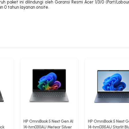
h paket ini dilindungi oleh Garansi Resmi Acer 1/3/0 (Part/Labou
an 0 tahun layanan onsite.
HP OmniBook 5 Next Gen AI
HP OmniBook 5 Next G
ack
14-hm0311AU Meteor Silver
14-hm0315AU Starlit Bl