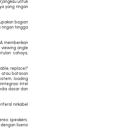
erjangkau untuk
ya yang ringan
rupakan bagian
 ringan hingga
XGA memberikan
e viewing angle
tulan cahaya,
ble, replace)"
t atau batasan
stem, loading
integrasi Intel
edia dasar dan
iferal nirkabel
ereo speakers.
 dengan lisensi