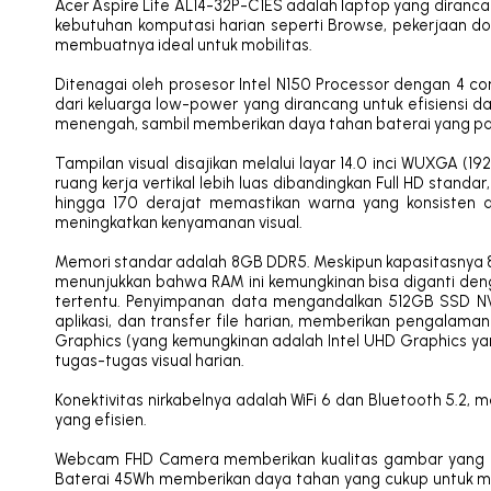
Acer Aspire Lite AL14-32P-C1ES adalah laptop yang diranca
kebutuhan komputasi harian seperti Browse, pekerjaan do
membuatnya ideal untuk mobilitas.
Ditenagai oleh prosesor Intel N150 Processor dengan 4 co
dari keluarga low-power yang dirancang untuk efisiensi d
menengah, sambil memberikan daya tahan baterai yang pa
Tampilan visual disajikan melalui layar 14.0 inci WUXGA 
ruang kerja vertikal lebih luas dibandingkan Full HD stan
hingga 170 derajat memastikan warna yang konsisten d
meningkatkan kenyamanan visual.
Memori standar adalah 8GB DDR5. Meskipun kapasitasnya 8
menunjukkan bahwa RAM ini kemungkinan bisa diganti deng
tertentu. Penyimpanan data mengandalkan 512GB SSD N
aplikasi, dan transfer file harian, memberikan pengalaman 
Graphics (yang kemungkinan adalah Intel UHD Graphics y
tugas-tugas visual harian.
Konektivitas nirkabelnya adalah WiFi 6 dan Bluetooth 5.2, m
yang efisien.
Webcam FHD Camera memberikan kualitas gambar yang bai
Baterai 45Wh memberikan daya tahan yang cukup untuk mobi