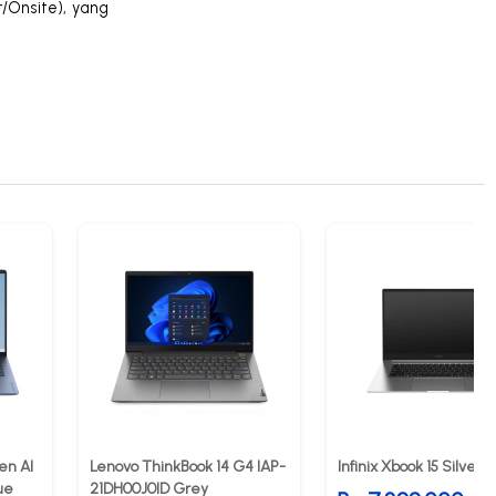
r/Onsite), yang
en AI
Lenovo ThinkBook 14 G4 IAP-
Infinix Xbook 15 Silver
ue
21DH00J0ID Grey