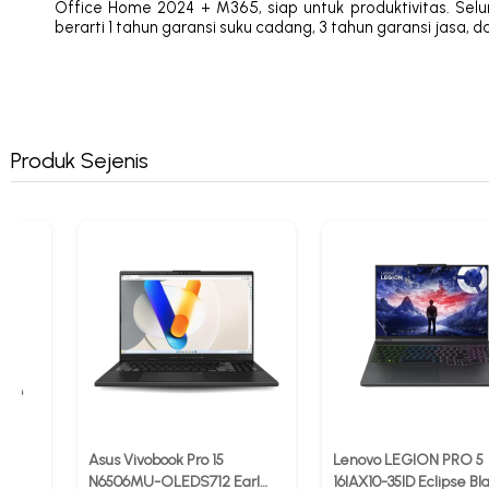
Office Home 2024 + M365, siap untuk produktivitas. Seluru
berarti 1 tahun garansi suku cadang, 3 tahun garansi jasa, d
Produk Sejenis
Asus Vivobook Pro 15
Lenovo LEGION PRO 5
N6506MU-OLEDS712 Earl
16IAX10-35ID Eclipse Bl