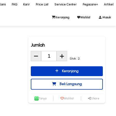
Kami
FAQ
Karir
Price List
Service Center
Pegacare+
Artikel
Keranjang
Wishlist
Masuk
Jumlah
Stok : 2
Keranjang
Beli Langsung
Tanya
Wishlist
Share