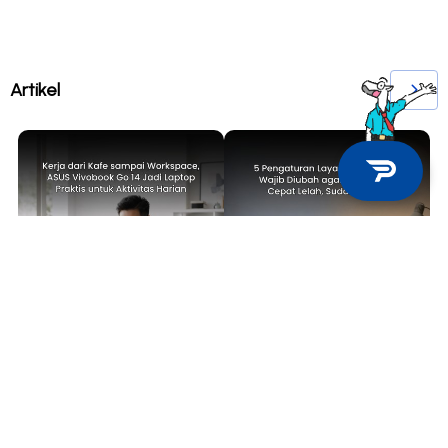
Artikel
TECH NEWS
TIPS & TRICKS
Kerja dari Kafe sampai
5 Pengaturan Layar Laptop yang
Workspace, ASUS Vivobook Go 14
Wajib Diubah agar Mata Tidak
Jadi Laptop Praktis untuk
Cepat Lelah, Sudah Coba?
Aktivitas Harian