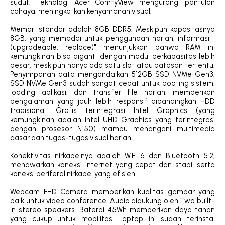
sudut. Teknologi Acer ComfyView mengurangi pantulan
cahaya, meningkatkan kenyamanan visual.
Memori standar adalah 8GB DDR5. Meskipun kapasitasnya
8GB, yang memadai untuk penggunaan harian, informasi "
(upgradeable, replace)" menunjukkan bahwa RAM ini
kemungkinan bisa diganti dengan modul berkapasitas lebih
besar, meskipun hanya ada satu slot atau batasan tertentu.
Penyimpanan data mengandalkan 512GB SSD NVMe Gen3.
SSD NVMe Gen3 sudah sangat cepat untuk booting sistem,
loading aplikasi, dan transfer file harian, memberikan
pengalaman yang jauh lebih responsif dibandingkan HDD
tradisional. Grafis terintegrasi Intel Graphics (yang
kemungkinan adalah Intel UHD Graphics yang terintegrasi
dengan prosesor N150) mampu menangani multimedia
dasar dan tugas-tugas visual harian.
Konektivitas nirkabelnya adalah WiFi 6 dan Bluetooth 5.2,
menawarkan koneksi internet yang cepat dan stabil serta
koneksi periferal nirkabel yang efisien.
Webcam FHD Camera memberikan kualitas gambar yang
baik untuk video conference. Audio didukung oleh Two built-
in stereo speakers. Baterai 45Wh memberikan daya tahan
yang cukup untuk mobilitas. Laptop ini sudah terinstal