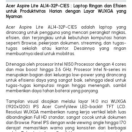
Acer Aspire Lite AL14-32P-C1ES
: Laptop Ringan dan Efisien
untuk Produktivitas Harian dengan Layar WUXGA yang
Nyaman
Acer Aspire Lite AL14-32P-C1ES adalah laptop yang
dirancang untuk pengguna yang mencari perangkat ringkas,
efisien, dan terjangkau untuk kebutuhan komputasi harian
seperti Browse, pekerjaan dokumen, streaming, dan tugas-
tugas sekolah atau kantor. Desainnya yang ringan
membuatnya ideal untuk mobilitas.
Ditenagai oleh prosesor Intel N150 Processor dengan 4 cores
dan max boost hingga 3.6 GHz. Prosesor Intel N-series ini
merupakan bagian dari keluarga low-power yang dirancang
untuk efisiensi daya yang sangat baik, sehingga ideal untuk
tugas-tugas komputasi ringan hingga menengah, sambil
memberikan daya tahan baterai yang panjang.
Tampilan visual disajikan melalui layar 14.0 inci WUXGA
(1920x1200) IPS Acer ComfyView LED-backlit TFT LCD.
Resolusi WUXGA memberikan ruang kerja vertikal lebih luas
dibandingkan Full HD standar, sangat cocok untuk dokumen
dan Browse. Panel IPS dengan wide viewing angle hingga 170
derajat memastikan warna yang konsisten dari berbagai