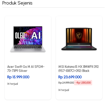
Produk Sejenis
Acer Swift Go 14 AI SFG14-
MSI Katana 15 HX B14WFK 092
73-73P9 Silver
(9S7-1587C1-092) Black
Rp 15.999.000
Rp 23.699.000
Rp 24.999.000
-Rp 1,300,000
14 terjual
14 terjual