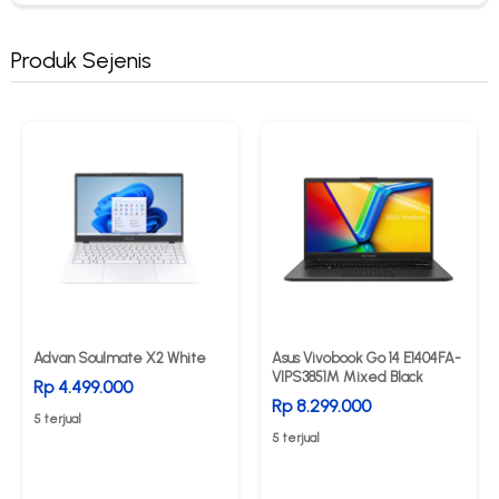
Produk Sejenis
Advan Soulmate X2 White
Asus Vivobook Go 14 E1404FA-
VIPS3851M Mixed Black
Rp 4.499.000
Rp 8.299.000
5 terjual
5 terjual