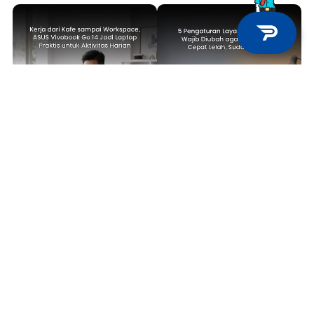
TECH NEWS
TIPS & TRICKS
Kerja dari Kafe sampai
5 Pengaturan Layar Laptop yang
Workspace, ASUS Vivobook Go 14
Wajib Diubah agar Mata Tidak
Jadi Laptop Praktis untuk
Cepat Lelah, Sudah Coba?
Aktivitas Harian