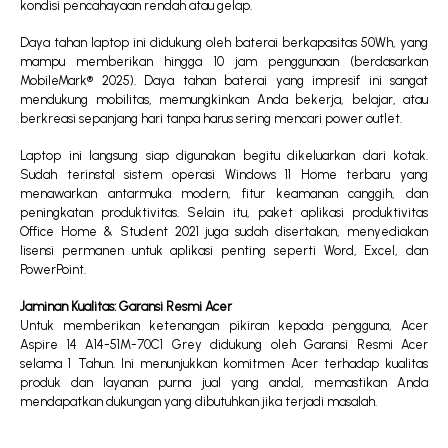
kondisi pencahayaan rendah atau gelap.
Daya tahan laptop ini didukung oleh baterai berkapasitas 50Wh, yang
mampu memberikan hingga 10 jam penggunaan (berdasarkan
MobileMark® 2025). Daya tahan baterai yang impresif ini sangat
mendukung mobilitas, memungkinkan Anda bekerja, belajar, atau
berkreasi sepanjang hari tanpa harus sering mencari power outlet.
Laptop ini langsung siap digunakan begitu dikeluarkan dari kotak.
Sudah terinstal sistem operasi Windows 11 Home terbaru yang
menawarkan antarmuka modern, fitur keamanan canggih, dan
peningkatan produktivitas. Selain itu, paket aplikasi produktivitas
Office Home & Student 2021 juga sudah disertakan, menyediakan
lisensi permanen untuk aplikasi penting seperti Word, Excel, dan
PowerPoint.
Jaminan Kualitas: Garansi Resmi Acer
Untuk memberikan ketenangan pikiran kepada pengguna, Acer
Aspire 14 A14-51M-70C1 Grey didukung oleh Garansi Resmi Acer
selama 1 Tahun. Ini menunjukkan komitmen Acer terhadap kualitas
produk dan layanan purna jual yang andal, memastikan Anda
mendapatkan dukungan yang dibutuhkan jika terjadi masalah.