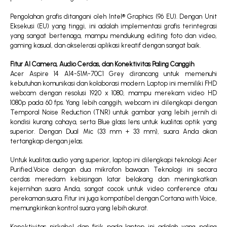
Pengolahan grafis ditangani oleh Intel® Graphics (96 EU). Dengan Unit
Eksekusi (EU) yang tinggi, ini adalah implementasi grafis terintegrasi
yang sangat bertenaga, mampu mendukung editing foto dan video,
gaming kasual, dan akselerasi aplikasi kreatif dengan sangat baik.
Fitur AI Camera, Audio Cerdas, dan Konektivitas Paling Canggih
Acer Aspire 14 A14-51M-70C1 Grey dirancang untuk memenuhi
kebutuhan komunikasi dan kolaborasi modern. Laptop ini memiliki FHD
webcam dengan resolusi 1920 x 1080, mampu merekam video HD
1080p pada 60 fps. Yang lebih canggih, webcam ini dilengkapi dengan
Temporal Noise Reduction (TNR) untuk gambar yang lebih jernih di
kondisi kurang cahaya, serta Blue glass lens untuk kualitas optik yang
superior. Dengan Dual Mic (33 mm + 33 mm), suara Anda akan
tertangkap dengan jelas.
Untuk kualitas audio yang superior, laptop ini dilengkapi teknologi Acer
Purified.Voice dengan dua mikrofon bawaan. Teknologi ini secara
cerdas meredam kebisingan latar belakang dan meningkatkan
kejernihan suara Anda, sangat cocok untuk video conference atau
perekaman suara. Fitur ini juga kompatibel dengan Cortana with Voice,
memungkinkan kontrol suara yang lebih akurat.
Konektivitas nirkabel dan fisik pada laptop ini adalah yang paling