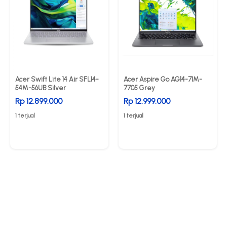
Acer Swift Lite 14 Air SFL14-
Acer Aspire Go AG14-71M-
54M-56UB Silver
7705 Grey
Rp 12.899.000
Rp 12.999.000
1 terjual
1 terjual