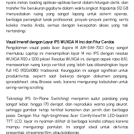
nyaris instan, loading aplikasi-aplikasi berat dalam hitungan detik, dan
transfer file berukuran gigabyte dalam waktu singkat. Kapasitas 512 GB
menyediakan ruang yang sangat lapang untuk sistem operasi,
berbagai perangkat lunak profesional, proyek-proyek penting, serta
koleksi media Anda, semua dengan kecepatan akses yang tak
tertandingi.
Visual Imersif dengan Layar IPS WUXGA 14 Inci dan Fitur Cerdas
Pengalaman visual pada Acer Aspire 14 A14-51M-70C1 Grey sangat
memukau. Laptop ini menampilkan layar 14 inci IPS dengan resolusi
WUXGA 1920 x 1200 piksel. Resolusi WUXGA ini, dengan aspek rasio 16:10,
menawarkan ruang kerja vertikal yang lebih luas dibandingkan layar
Full HD (1920x1080) tradisional. Keunggulan ini sangat signifikan untuk
produktivitas, seperti saat bekerja dengan dokumen panjang,
spreadsheet, atau Browse web, karena mengurangi kebutuhan untuk
sering-sering scrolling.
Teknologi IPS (In-Plane Switching) menjamin sudut pandang yang
sangat lebar, hingga 170 derajat, dan reproduksi warna yang akurat,
sehingga gambar tetap terlihat konsisten dan jernih dari berbagai
posisi. Dengan fitur high-brightness Acer ComfyView™ LED-backlit
TFT LCD, layar ini nyaman dilihat di berbagai kondisi cahaya karena
mampu mengurangi pantulan. Ini sangat ideal untuk aktivitas
presentasi, streaming film, atau kolaborasi.