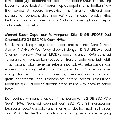
raw, tetapi juga dioptimalkan secara mendalam untuk mendukung
beban kerja berbasis AI. Ini berarti laptop dapat memanfaatkan fitur-
fitur cerdas AI secara on-device, meningkatkan efisiensi dan
pengalaman pengguna dalam aplikasi kreatif maupun produktivitas.
Performa puncaknya memastikan Anda selalu selangkah di depan
dalam setiap aktivitas.
Memori Super Cepat dan Penyimpanan Kilat: 16 GB LPDDR5 Dual
Channel & 512 GB SSD PCIe Gen4 NVMe
Untuk mendukung kinerja superior dari prosesor Intel Core 7, Acer
Aspire 14 A14-51M-70C1 Grey dibekali dengan 16 GB LPDDR5 Dual
Channel memory. Memori LPDDR5 adalah standar RAM generasi
terbaru yang menawarkan kecepatan transfer data yang jauh lebih
tinggi dibandingkan generasi sebelumnya (DDR4), sekaligus dengan
efisiensi daya yang lebih baik. Konfigurasi Dual Channel semakin
mengoptimalkan bandwidth memori, memaksimalkan performa
grafis terintegrasi dan responsivitas sistem secara keseluruhan.
Kapasitas 16 GB ini adalah standar premium untuk multitasking tanpa
batas.
Dari segi penyimpanan, laptop ini mengandalkan 512 GB SSD PCIe
Gen4 NVMe. Generasi keempat dari SSD PCIe ini menawarkan
kecepatan baca/tulis data yang fenomenal, dua kali lipat lebih cepat
dari SSD PCIe Gen3. Ini berarti waktu booting sistem operasi yang