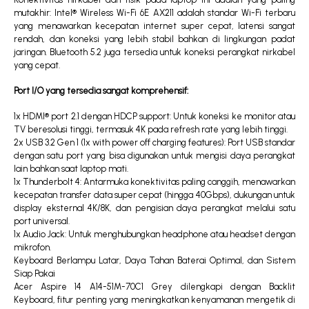
mutakhir: Intel® Wireless Wi-Fi 6E AX211 adalah standar Wi-Fi terbaru
yang menawarkan kecepatan internet super cepat, latensi sangat
rendah, dan koneksi yang lebih stabil bahkan di lingkungan padat
jaringan. Bluetooth 5.2 juga tersedia untuk koneksi perangkat nirkabel
yang cepat.
Port I/O yang tersedia sangat komprehensif:
1x HDMI® port 2.1 dengan HDCP support: Untuk koneksi ke monitor atau
TV beresolusi tinggi, termasuk 4K pada refresh rate yang lebih tinggi.
2x USB 3.2 Gen 1 (1x with power off charging features): Port USB standar
dengan satu port yang bisa digunakan untuk mengisi daya perangkat
lain bahkan saat laptop mati.
1x Thunderbolt 4: Antarmuka konektivitas paling canggih, menawarkan
kecepatan transfer data super cepat (hingga 40Gbps), dukungan untuk
display eksternal 4K/8K, dan pengisian daya perangkat melalui satu
port universal.
1x Audio Jack: Untuk menghubungkan headphone atau headset dengan
mikrofon.
Keyboard Berlampu Latar, Daya Tahan Baterai Optimal, dan Sistem
Siap Pakai
Acer Aspire 14 A14-51M-70C1 Grey dilengkapi dengan Backlit
Keyboard, fitur penting yang meningkatkan kenyamanan mengetik di