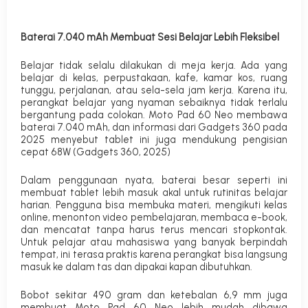
Baterai 7.040 mAh Membuat Sesi Belajar Lebih Fleksibel
Belajar tidak selalu dilakukan di meja kerja. Ada yang
belajar di kelas, perpustakaan, kafe, kamar kos, ruang
tunggu, perjalanan, atau sela-sela jam kerja. Karena itu,
perangkat belajar yang nyaman sebaiknya tidak terlalu
bergantung pada colokan. Moto Pad 60 Neo membawa
baterai 7.040 mAh, dan informasi dari Gadgets 360 pada
2025 menyebut tablet ini juga mendukung pengisian
cepat 68W (
Gadgets 360, 2025
)
Dalam penggunaan nyata, baterai besar seperti ini
membuat tablet lebih masuk akal untuk rutinitas belajar
harian. Pengguna bisa membuka materi, mengikuti kelas
online, menonton video pembelajaran, membaca e-book,
dan mencatat tanpa harus terus mencari stopkontak.
Untuk pelajar atau mahasiswa yang banyak berpindah
tempat, ini terasa praktis karena perangkat bisa langsung
masuk ke dalam tas dan dipakai kapan dibutuhkan.
Bobot sekitar 490 gram dan ketebalan 6,9 mm juga
membuat Moto Pad 60 Neo lebih mudah dibawa