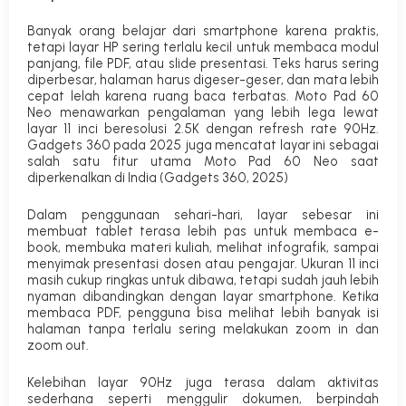
Banyak orang belajar dari smartphone karena praktis,
tetapi layar HP sering terlalu kecil untuk membaca modul
panjang, file PDF, atau slide presentasi. Teks harus sering
diperbesar, halaman harus digeser-geser, dan mata lebih
cepat lelah karena ruang baca terbatas. Moto Pad 60
Neo menawarkan pengalaman yang lebih lega lewat
layar 11 inci beresolusi 2.5K dengan refresh rate 90Hz.
Gadgets 360 pada 2025 juga mencatat layar ini sebagai
salah satu fitur utama Moto Pad 60 Neo saat
diperkenalkan di India (
Gadgets 360, 2025
)
Dalam penggunaan sehari-hari, layar sebesar ini
membuat tablet terasa lebih pas untuk membaca e-
book, membuka materi kuliah, melihat infografik, sampai
menyimak presentasi dosen atau pengajar. Ukuran 11 inci
masih cukup ringkas untuk dibawa, tetapi sudah jauh lebih
nyaman dibandingkan dengan layar smartphone. Ketika
membaca PDF, pengguna bisa melihat lebih banyak isi
halaman tanpa terlalu sering melakukan zoom in dan
zoom out.
Kelebihan layar 90Hz juga terasa dalam aktivitas
sederhana seperti menggulir dokumen, berpindah