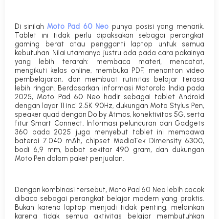
Di sinilah
Moto Pad 60 Neo
punya posisi yang menarik.
Tablet ini tidak perlu dipaksakan sebagai perangkat
gaming berat atau pengganti laptop untuk semua
kebutuhan.
Nilai utamanya
justru ada pada cara pakainya
yang lebih terarah: membaca materi, mencatat,
mengikuti kelas online, membuka PDF, menonton video
pembelajaran, dan membuat rutinitas belajar terasa
lebih ringan. Berdasarkan informasi Motorola India pada
2025, Moto Pad 60 Neo hadir sebagai tablet Android
dengan layar 11 inci 2.5K 90Hz, dukungan Moto Stylus Pen,
speaker quad dengan Dolby Atmos, konektivitas 5G, serta
fitur Smart Connect. Informasi peluncuran dari Gadgets
360 pada 2025 juga menyebut tablet ini membawa
baterai 7.040 mAh, chipset MediaTek Dimensity 6300,
bodi 6,9 mm, bobot sekitar 490 gram, dan dukungan
Moto Pen dalam paket penjualan.
Dengan kombinasi tersebut, Moto Pad 60 Neo lebih cocok
dibaca s
ebagai perangkat belajar modern yang praktis
.
Bukan karena laptop menjadi tidak penting, melainkan
karena tidak semua aktivitas belajar membutuhkan