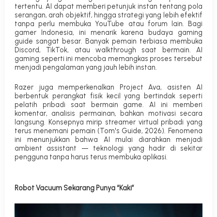
tertentu. AI dapat memberi petunjuk instan tentang pola
serangan, arah objektif, hingga strategi yang lebih efektif
tanpa perlu membuka YouTube atau forum lain.
Bagi
gamer Indonesia, ini menarik karena budaya
gaming
guide
sangat besar. Banyak pemain terbiasa membuka
Discord, TikTok, atau walkthrough saat bermain. AI
gaming seperti ini mencoba memangkas proses tersebut
menjadi pengalaman yang jauh lebih instan.
Razer juga memperkenalkan
Project Ava
, asisten AI
berbentuk perangkat fisik kecil yang bertindak seperti
pelatih pribadi saat bermain game. AI ini memberi
komentar, analisis permainan, bahkan motivasi secara
langsung. Konsepnya mirip streamer virtual pribadi yang
terus menemani pemain (
Tom's Guide, 2026
). Fenomena
ini menunjukkan bahwa AI mulai diarahkan menjadi
ambient assistant
— teknologi yang hadir di sekitar
pengguna tanpa harus terus membuka aplikasi.
Robot Vacuum Sekarang Punya “Kaki”