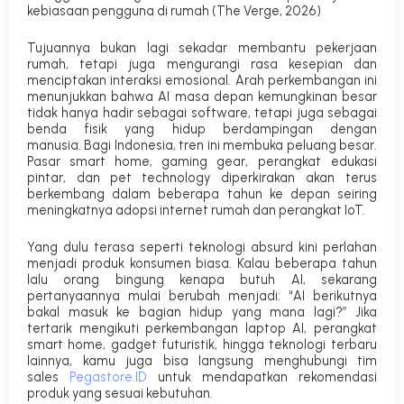
kebiasaan pengguna di rumah (
The Verge, 2026
)
Tujuannya bukan lagi sekadar membantu pekerjaan
rumah, tetapi juga mengurangi rasa kesepian dan
menciptakan interaksi emosional. Arah perkembangan ini
menunjukkan bahwa AI masa depan kemungkinan besar
tidak hanya hadir sebagai software, tetapi juga sebagai
benda fisik yang hidup berdampingan dengan
manusia.
Bagi Indonesia, tren ini membuka peluang besar.
Pasar
smart home
,
gaming gear
, perangkat edukasi
pintar, dan
pet technology
diperkirakan akan terus
berkembang dalam beberapa tahun ke depan seiring
meningkatnya adopsi internet rumah dan perangkat IoT.
Yang dulu terasa seperti teknologi absurd kini perlahan
menjadi produk konsumen biasa.
Kalau beberapa tahun
lalu orang bingung kenapa butuh AI, sekarang
pertanyaannya mulai berubah menjadi: “AI berikutnya
bakal masuk ke bagian hidup yang mana lagi?”
Jika
tertarik mengikuti perkembangan laptop AI, perangkat
smart home
, gadget futuristik, hingga teknologi terbaru
lainnya, kamu juga bisa langsung menghubungi tim
sales
Pegastore.ID
untuk mendapatkan rekomendasi
produk yang sesuai kebutuhan.