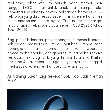
real-time, robot vacuum berkaki yang mampu naik
tangga, LEGO pintar untuk anak-anak, sampai alat
pemantau kesehatan hewan peliharaan berbasis AI —
teknologi yang dulu terasa seperti film
science fiction
kini
mulai dipasarkan secara nyata. Tren ini terlihat sangat
jelas di ajang teknologi global seperti CES 2026 (
Yahoo
Tech, 2026
)
Bagi pasar Indonesia, perkembangan ini menarik karena
kebiasaan masyarakat mulai berubah. Penggunaan
perangkat
smart home
meningkat,
wearable
device
makin populer, dan generasi muda makin terbuka
terhadap teknologi unik yang terasa futuristik. Konten
bertema AI fisik seperti ini juga punya daya tarik tinggi di
media sosial karena terlihat absurd, tetapi nyata.
AI Gaming Bukan Lagi Sekadar Bot, Tapi Jadi “Teman
Main”