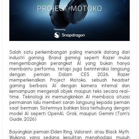
Salah satu perkembangan paling menarik datang dari
industri gaming. Brand gaming seperti Razer mulai
mengembangkan perangkat AI yang bukan hanya
membantu performa, tetapi juga berinteraksi langsung
dengan pemain.
Dalam CES 2026, Razer
memperkenalkan
Project Motoko
, sebuah headset
gaming berbasis AI dengan kamera internal dan
kemampuan mengenali objek maupun teks secara real-
time. Teknologi ini memungkinkan AI membaca situasi
permainan lalu memberi saran langsung kepada pemain
saat bermain. Sistemnya bahkan bisa terhubung dengan
model AI seperti OpenAI, Grok, maupun Gemini (
Tom's
Guide, 2026
)
Bayangkan pemain
Elden Ring
,
Valorant
, atau
Black Myth:
Wukong
yang sedang kesulitan menghadapi musuh