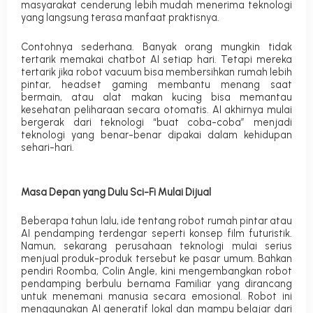
masyarakat cenderung lebih mudah menerima teknologi
yang langsung terasa manfaat praktisnya.
Contohnya sederhana. Banyak orang mungkin tidak
tertarik memakai chatbot AI setiap hari. Tetapi mereka
tertarik jika robot vacuum bisa membersihkan rumah lebih
pintar, headset gaming membantu menang saat
bermain, atau alat makan kucing bisa memantau
kesehatan peliharaan secara otomatis. AI akhirnya mulai
bergerak dari teknologi “buat coba-coba” menjadi
teknologi yang benar-benar dipakai dalam kehidupan
sehari-hari.
Masa Depan yang Dulu Sci-Fi Mulai Dijual
Beberapa tahun lalu, ide tentang robot rumah pintar atau
AI pendamping terdengar seperti konsep film futuristik.
Namun, sekarang perusahaan teknologi mulai serius
menjual produk-produk tersebut ke pasar umum.
Bahkan
pendiri Roomba, Colin Angle, kini mengembangkan robot
pendamping berbulu bernama
Familiar
yang dirancang
untuk menemani manusia secara emosional. Robot ini
menggunakan AI generatif lokal dan mampu belajar dari