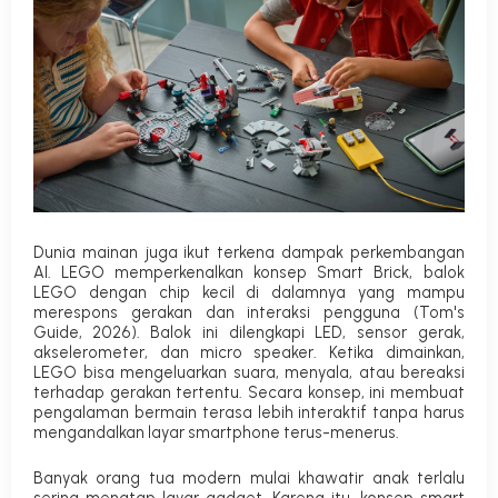
Dunia mainan juga ikut terkena dampak perkembangan
AI. LEGO memperkenalkan konsep
Smart Brick
, balok
LEGO dengan chip kecil di dalamnya yang mampu
merespons gerakan dan interaksi pengguna (
Tom's
Guide, 2026
).
Balok ini dilengkapi LED, sensor gerak,
akselerometer, dan
micro speaker
. Ketika dimainkan,
LEGO bisa mengeluarkan suara, menyala, atau bereaksi
terhadap gerakan tertentu. Secara konsep, ini membuat
pengalaman bermain terasa lebih interaktif tanpa harus
mengandalkan layar smartphone terus-menerus.
Banyak orang tua modern mulai khawatir anak terlalu
sering menatap layar gadget. Karena itu, konsep
smart