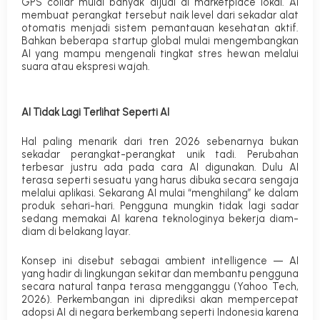
GPS collar mulai banyak dijual di marketplace lokal.
AI
membuat perangkat tersebut naik level dari sekadar alat
otomatis menjadi sistem pemantauan kesehatan aktif.
Bahkan beberapa startup global mulai mengembangkan
AI yang mampu mengenali tingkat stres hewan melalui
suara atau ekspresi wajah.
AI Tidak Lagi Terlihat Seperti AI
Hal paling menarik dari tren 2026 sebenarnya bukan
sekadar perangkat-perangkat unik tadi. Perubahan
terbesar justru ada pada cara AI digunakan. Dulu AI
terasa seperti sesuatu yang harus dibuka secara sengaja
melalui aplikasi. Sekarang AI mulai “menghilang” ke dalam
produk sehari-hari. Pengguna mungkin tidak lagi sadar
sedang memakai AI karena teknologinya bekerja diam-
diam di belakang layar.
Konsep ini disebut sebagai
ambient intelligence
— AI
yang hadir di lingkungan sekitar dan membantu pengguna
secara natural tanpa terasa mengganggu (
Yahoo Tech,
2026
). Perkembangan ini diprediksi akan mempercepat
adopsi AI di negara berkembang seperti Indonesia karena