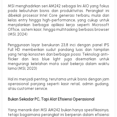
MSI menghadirkan seri AM242 sebagai lini AIO yang fokus
pada kebutuhan bisnis dan produktivitas. Perangkat ini
dibekali prosesor Intel Core generasi terbaru, mulai dari
kelas entry hingga high-performance, yang cukup untuk
menjalankan berbagai aplikasi kerja seperti Microsoft
Office, sistem kasir, hingga multitasking berbasis browser
(MSI, 2024)
Penggunaan layar berukuran 23,8 inci dengan panel IPS
Full HD memberikan sudut pandang luas dan tampilan
yang tetap konsisten dari berbagai posisi. Teknologi
anti-
flicker
dan
less blue light
juga disematkan untuk
mengurangi kelelahan mata saat bekerja dalam waktu
lama (MSI, 2023)
Hal ini menjadi penting, terutama untuk bisnis dengan jam
operasional panjang seperti kasir retail, admin gudang,
atau customer service.
Bukan Sekadar PC, Tapi Alat Efisiensi Operasional
Yang menarik dari MSI AM242 bukan hanya spesifikasinya,
tetapi bagaimana perangkat ini berperan dalam efisiensi