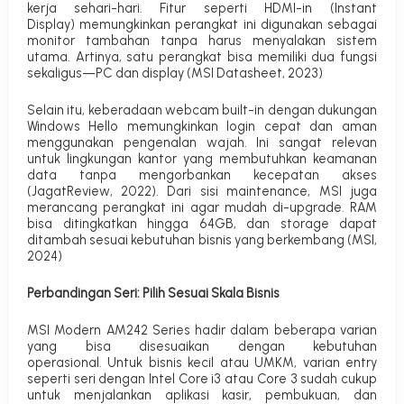
kerja sehari-hari.
Fitur seperti
HDMI-in (Instant
Display)
memungkinkan perangkat ini digunakan sebagai
monitor tambahan tanpa harus menyalakan sistem
utama. Artinya, satu perangkat bisa memiliki dua fungsi
sekaligus—PC dan display (MSI Datasheet, 2023)
Selain itu, keberadaan webcam
built-in
dengan dukungan
Windows Hello
memungkinkan login cepat dan aman
menggunakan pengenalan wajah. Ini sangat relevan
untuk lingkungan kantor yang membutuhkan keamanan
data tanpa mengorbankan kecepatan akses
(JagatReview, 2022).
Dari sisi maintenance, MSI juga
merancang perangkat ini agar mudah di-upgrade. RAM
bisa ditingkatkan hingga 64GB, dan storage dapat
ditambah sesuai kebutuhan bisnis yang berkembang (MSI,
2024)
Perbandingan Seri: Pilih Sesuai Skala Bisnis
MSI Modern AM242 Series hadir dalam beberapa varian
yang bisa disesuaikan dengan kebutuhan
operasional.
Untuk bisnis kecil atau UMKM, varian entry
seperti seri dengan Intel Core i3 atau Core 3 sudah cukup
untuk menjalankan aplikasi kasir, pembukuan, dan