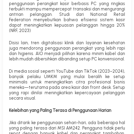
penggunaan perangkat kasir berbasis PC yang ringkas
terbukti mampu mempercepat transaksi dan mengurangi
antrian pelanggan. Studi dari
National Retail
Federation
menyebutkan bahwa efisiensi sistem kasir
dapat meningkatkan kepuasan pelanggan hingga 20%
(NRF, 2023)
Disisi lain, tren digitalisasi klinik dan layanan kesehatan
juga mendorong penggunaan perangkat yang lebih rapi
dan higienis. AIO menjadi pilihan karena minim kabel dan
lebih mudah dibersihkan dibanding setup PC konvensional.
Di media sosial seperti YouTube dan TikTok (2023–2024),
banyak pelaku UMKM yang mulai beralih ke setup
minimalis untuk meningkatkan citra profesional bisnis
mereka—terutama pada area kasir dan front desk. Setup
yang rapi dinilai meningkatkan kepercayaan pelanggan
secara visual.
Kelebihan yang Paling Terasa di Penggunaan Harian
Jika ditarik ke penggunaan sehari-hari, ada beberapa hal
yang paling terasa dari MSI AM242. Pengguna tidak perlu
repot dengan banyak kabel dan perangkat tambahan,