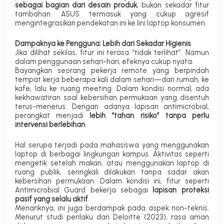
sebagai bagian dari desain produk
, bukan sekadar fitur
tambahan. ASUS termasuk yang cukup agresif
mengintegrasikan pendekatan ini ke lini laptop konsumen.
Dampaknya ke Pengguna: Lebih dari Sekadar Higienis
Jika dilihat sekilas, fitur ini terasa “tidak terlihat”. Namun
dalam penggunaan sehari-hari, efeknya cukup nyata.
Bayangkan seorang pekerja remote yang berpindah
tempat kerja beberapa kali dalam sehari—dari rumah, ke
kafe, lalu ke ruang meeting. Dalam kondisi normal, ada
kekhawatiran soal kebersihan permukaan yang disentuh
terus-menerus. Dengan adanya lapisan antimicrobial,
perangkat menjadi
lebih “tahan risiko” tanpa perlu
intervensi berlebihan
.
Hal serupa terjadi pada mahasiswa yang menggunakan
laptop di berbagai lingkungan kampus. Aktivitas seperti
mengetik setelah makan, atau menggunakan laptop di
ruang publik, seringkali dilakukan tanpa sadar akan
kebersihan permukaan. Dalam kondisi ini, fitur seperti
Antimicrobial Guard bekerja sebagai
lapisan proteksi
pasif yang selalu aktif
.
Menariknya, ini juga berdampak pada aspek non-teknis.
Menurut studi perilaku dari
Deloitte (2023)
, rasa aman