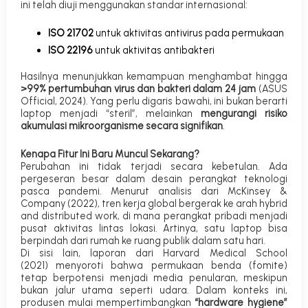
ini telah diuji menggunakan standar internasional:
ISO 21702
untuk aktivitas antivirus pada permukaan
ISO 22196
untuk aktivitas antibakteri
Hasilnya menunjukkan kemampuan menghambat hingga
>99% pertumbuhan virus dan bakteri dalam 24 jam
(
ASUS
Official, 2024
). Yang perlu digaris bawahi, ini bukan berarti
laptop menjadi “steril”, melainkan
mengurangi risiko
akumulasi mikroorganisme secara signifikan
.
Kenapa Fitur Ini Baru Muncul Sekarang?
Perubahan ini tidak terjadi secara kebetulan. Ada
pergeseran besar dalam desain perangkat teknologi
pasca pandemi. Menurut analisis dari
McKinsey &
Company (2022)
, tren kerja global bergerak ke arah
hybrid
and distributed work
, di mana perangkat pribadi menjadi
pusat aktivitas lintas lokasi. Artinya, satu laptop bisa
berpindah dari rumah ke ruang publik dalam satu hari.
Di sisi lain, laporan dari
Harvard Medical School
(2021)
menyoroti bahwa permukaan benda (
fomite
)
tetap berpotensi menjadi media penularan, meskipun
bukan jalur utama seperti udara. Dalam konteks ini,
produsen mulai mempertimbangkan
“hardware hygiene”