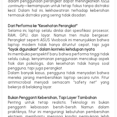
dalam penggunaan perangkat dapat meningkatkan
focus
continuit
y
—kemampuan untuk tetap fokus tanpa distraksi
kecil. Dalam hal ini, kekhawatiran terhadap kebersihan
termasuk distraksi yang sering tidak disadari.
Dari Performa ke “Kesehatan Perangkat”
Selama ini, laptop selalu dinilai dari spesifikasi: prosesor,
RAM, GPU, dan layar. Namun tren mulai bergeser.
Perangkat seperti ASUS Vivobook ini menunjukkan bahwa
laptop modern tidak hanya dituntut cepat, tapi juga
“layak digunakan” dalam konteks kehidupan nyata
.
Ini membuka perspektif baru bahwa performa tinggi tidak
selalu cukup, kenyamanan penggunaan mencakup aspek
fisik dan psikologis, dan kesehatan tidak hanya soal
pengguna, tapi juga perangkat.
Dalam banyak kasus, pengguna tidak menyadari bahwa
mereka jarang membersihkan laptop secara rutin. Fitur
antimicrobial menjadi semacam
“safety net”
yang
bekerja di belakang layar.
Bukan Pengganti Kebersihan, Tapi Layer Tambahan
Penting untuk tetap realistis. Teknologi ini bukan
pengganti kebiasaan bersih-bersih. Namun dalam
praktiknya, fitur ini mengurangi kebutuhan pembersihan
ekstrem, membantu menjaga kondisi permukaan lebih