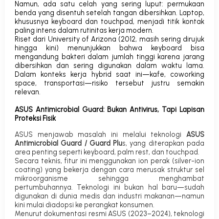
Namun, ada satu celah yang sering luput:
permukaan
benda yang disentuh setelah tangan dibersihkan
. Laptop,
khususnya keyboard dan touchpad, menjadi titik kontak
paling intens dalam rutinitas kerja modern.
Riset dari
University of Arizona (2012, masih sering dirujuk
hingga kini)
menunjukkan bahwa keyboard bisa
mengandung bakteri dalam jumlah tinggi karena jarang
dibersihkan dan sering digunakan dalam waktu lama.
Dalam konteks kerja hybrid saat ini—kafe, coworking
space, transportasi—risiko tersebut justru semakin
relevan.
ASUS Antimicrobial Guard: Bukan Antivirus, Tapi Lapisan
Proteksi Fisik
ASUS menjawab masalah ini melalui teknologi
ASUS
Antimicrobial Guard / Guard Plu
s
, yang diterapkan pada
area penting seperti keyboard, palm rest, dan touchpad.
Secara teknis, fitur ini menggunakan
ion perak (
silver-ion
coating
)
yang bekerja dengan cara merusak struktur sel
mikroorganisme sehingga menghambat
pertumbuhannya. Teknologi ini bukan hal baru—sudah
digunakan di dunia medis dan industri makanan—namun
kini mulai diadopsi ke perangkat konsumen.
Menurut dokumentasi resmi ASUS (2023–2024), teknologi