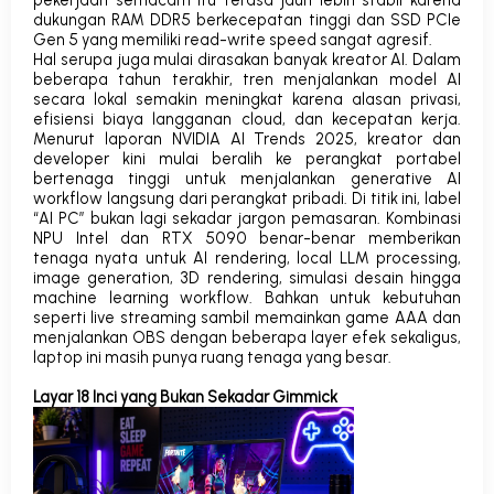
dukungan RAM DDR5 berkecepatan tinggi dan SSD PCIe
Gen 5 yang memiliki
read-write speed
sangat agresif.
Hal serupa juga mulai dirasakan banyak kreator AI. Dalam
beberapa tahun terakhir, tren menjalankan model AI
secara lokal semakin meningkat karena alasan privasi,
efisiensi biaya langganan cloud, dan kecepatan kerja.
Menurut laporan NVIDIA AI Trends 2025, kreator dan
developer kini mulai beralih ke perangkat portabel
bertenaga tinggi untuk menjalankan
generative AI
workflow
langsung dari perangkat pribadi.
Di titik ini, label
“AI PC” bukan lagi sekadar jargon pemasaran. Kombinasi
NPU Intel dan RTX 5090 benar-benar memberikan
tenaga nyata untuk
AI rendering, local LLM processing,
image generation, 3D rendering,
simulasi desain hingga
machine learning workflow.
Bahkan untuk kebutuhan
seperti
live streaming
sambil memainkan game AAA dan
menjalankan OBS dengan beberapa layer efek sekaligus,
laptop ini masih punya ruang tenaga yang besar.
Layar 18 Inci yang Bukan Sekadar Gimmick