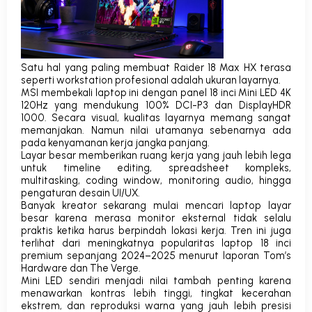
Satu hal yang paling membuat Raider 18 Max HX terasa
seperti workstation profesional adalah ukuran layarnya.
MSI membekali laptop ini dengan panel
18 inci Mini LED 4K
120Hz
yang mendukung
100% DCI-P3
dan
DisplayHDR
1000
. Secara visual, kualitas layarnya memang sangat
memanjakan. Namun nilai utamanya sebenarnya ada
pada kenyamanan kerja jangka panjang.
Layar besar memberikan ruang kerja yang jauh lebih lega
untuk timeline editing, spreadsheet kompleks,
multitasking, coding window,
monitoring audio, hingga
pengaturan desain UI/UX.
Banyak kreator sekarang mulai mencari laptop layar
besar karena merasa monitor eksternal tidak selalu
praktis ketika harus berpindah lokasi kerja. Tren ini juga
terlihat dari meningkatnya popularitas laptop 18 inci
premium sepanjang 2024–2025 menurut laporan
Tom’s
Hardware
dan
The Verge
.
Mini LED sendiri menjadi nilai tambah penting karena
menawarkan kontras lebih tinggi, tingkat kecerahan
ekstrem, dan reproduksi warna yang jauh lebih presisi