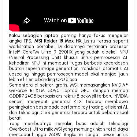
Kalau sebagian laptop gaming hanya fokus mengejar
angka FPS,
MSI Raider 18 Max HX
justru terasa seperti
workstation portabel.
Di dalamnya tertanam prosesor
Intel® Core™ Ultra 9 290HX
yang sudah dibekali NPU
(
Neural Processing Unit
) khusus untuk pemrosesan AI.
Kehadiran NPU ini membuat tugas berbasis kecerdasan
buatan seperti
image generation
, transkripsi otomatis,
AI
upscaling
, hingga pemrosesan model lokal menjadi jauh
lebih efisien dibanding CPU biasa.
Sementara di sektor grafis, MSI memasangkan
NVIDIA®
GeForce RTX™ 5090 Laptop GPU
dengan memori
GDDR7 24GB berbasis arsitektur Blackwell terbaru. NVIDIA
sendiri menyebut generasi RTX terbaru membawa
peningkatan besar pada performa
ray tracing
, efisiensi AI,
dan teknologi DLSS generasi terbaru untuk beban visual
berat.
Yang membuatnya semakin buas adalah teknologi
OverBoost Ultra
milik MSI yang memungkinkan total daya
mencapai hingga 260W. Angka ini sangat besar untuk