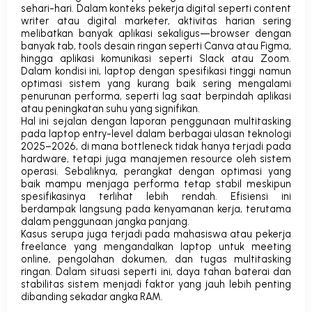
sehari-hari.
Dalam konteks pekerja digital seperti
content
writer
atau
digital marketer
, aktivitas harian sering
melibatkan banyak aplikasi sekaligus—browser dengan
banyak tab, tools desain ringan seperti Canva atau Figma,
hingga aplikasi komunikasi seperti Slack atau Zoom.
Dalam kondisi ini, laptop dengan spesifikasi tinggi namun
optimasi sistem yang kurang baik sering mengalami
penurunan performa, seperti lag saat berpindah aplikasi
atau peningkatan suhu yang signifikan.
Hal ini sejalan dengan laporan penggunaan multitasking
pada laptop entry-level dalam berbagai ulasan teknologi
2025–2026, di mana bottleneck tidak hanya terjadi pada
hardware, tetapi juga manajemen resource oleh sistem
operasi.
Sebaliknya, perangkat dengan optimasi yang
baik mampu menjaga performa tetap stabil meskipun
spesifikasinya terlihat lebih rendah. Efisiensi ini
berdampak langsung pada kenyamanan kerja, terutama
dalam penggunaan jangka panjang.
Kasus serupa juga terjadi pada mahasiswa atau pekerja
freelance yang mengandalkan laptop untuk meeting
online, pengolahan dokumen, dan tugas multitasking
ringan. Dalam situasi seperti ini, daya tahan baterai dan
stabilitas sistem menjadi faktor yang jauh lebih penting
dibanding sekadar angka RAM.