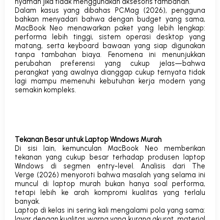
nyaman jika tidak menggunakan aksesoris tambahan.
Dalam kasus yang dibahas
PCMag
(2026), pengguna
bahkan menyadari bahwa dengan budget yang sama,
MacBook Neo menawarkan paket yang lebih lengkap:
performa lebih tinggi, sistem operasi desktop yang
matang, serta keyboard bawaan yang siap digunakan
tanpa tambahan biaya.
Fenomena ini menunjukkan
perubahan preferensi yang cukup jelas—bahwa
perangkat yang awalnya dianggap cukup ternyata tidak
lagi mampu memenuhi kebutuhan kerja modern yang
semakin kompleks
.
Tekanan Besar untuk Laptop Windows Murah
Di sisi lain, kemunculan MacBook Neo memberikan
tekanan yang cukup besar terhadap produsen laptop
Windows di segmen entry-level. Analisis dari
The
Verge
(2026) menyoroti bahwa masalah yang selama ini
muncul di laptop murah bukan hanya soal performa,
tetapi lebih ke arah kompromi kualitas yang terlalu
banyak.
Laptop di kelas ini sering kali mengalami pola yang sama:
layar dengan kualitas warna yang kurang akurat, material