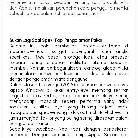
Fenomena ini bukan sekadar tentang satu produk baru
dari Apple, melainkan perubahan cara pengguna menilai
sebuah laptop dalam kehidupan sehari-hari.
Bukan Lagi Soal Spek, Tapi Pengalaman Pakai
Selama ini, pola pembelian laptop—terutama di
Indonesia—masih sangat dipengaruhi oleh angka
spesifikasi. RAM besar, storage luas, atau prosesor
terbaru sering dijadikan indikator utama sebelum
membeli. Namun, berbagai ulasan teknologi global mulai
menunjukkan bahwa pendekatan ini tidak selalu relevan
dengan pengalaman nyata pengguna.
Dalam ulasan
The Verge
(2026), dijelaskan bahwa banyak
laptop Windows di kelas entry-level memang terlihat
unggul di atas kertas, tetapi dalam prakteknya sering
menghadapi masalah seperti performa yang tidak
konsisten, kualitas layar yang kurang tajam, serta
trackpad
dan speaker yang tidak optimal. Hal-hal kecil ini
justru menjadi faktor yang paling sering dirasakan dalam
penggunaan harian.
Sebaliknya, MacBook Neo hadir dengan pendekatan
berbeda. Dengan kombinasi chip Apple Silicon dan