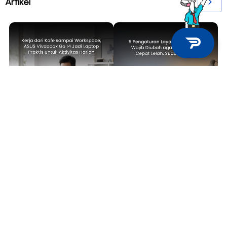
Artikel
TECH NEWS
TIPS & TRICKS
Kerja dari Kafe sampai
5 Pengaturan Layar Laptop yang
Workspace, ASUS Vivobook Go 14
Wajib Diubah agar Mata Tidak
Jadi Laptop Praktis untuk
Cepat Lelah, Sudah Coba?
Aktivitas Harian