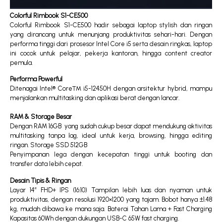
Colorful Rimbook S1-CE500
Colorful Rimbook S1-CE500 hadir sebagai laptop stylish dan ringan
yang dirancang untuk menunjang produktivitas sehari-hari. Dengan
performa tinggi dari prosesor Intel Core i5 serta desain ringkas, laptop
ini cocok untuk pelajar, pekerja kantoran, hingga content creator
pemula.
Performa Powerful
Ditenagai Intel® Core™ i5-12450H dengan arsitektur hybrid, mampu
menjalankan multitasking dan aplikasi berat dengan lancar.
RAM & Storage Besar
Dengan RAM 16GB yang sudah cukup besar dapat mendukung aktivitas
multitasking tanpa lag, ideal untuk kerja, browsing, hingga editing
ringan. Storage SSD 512GB
Penyimpanan lega dengan kecepatan tinggi untuk booting dan
transfer data lebih cepat.
Desain Tipis & Ringan
Layar 14” FHD+ IPS (16:10) Tampilan lebih luas dan nyaman untuk
produktivitas, dengan resolusi 1920×1200 yang tajam. Bobot hanya ±1.48
kg, mudah dibawa ke mana saja. Baterai Tahan Lama + Fast Charging
Kapasitas 60Wh dengan dukungan USB-C 65W fast charging.