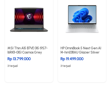
MSI Thin A15 B7VE 015 (9S7-
HP OmniBook 5 Next Gen AI
16RK11-015) Cosmos Grey
14-hm0311AU Glacier Silver
Rp 13.799.000
Rp 19.499.000
3 terjual
3 terjual