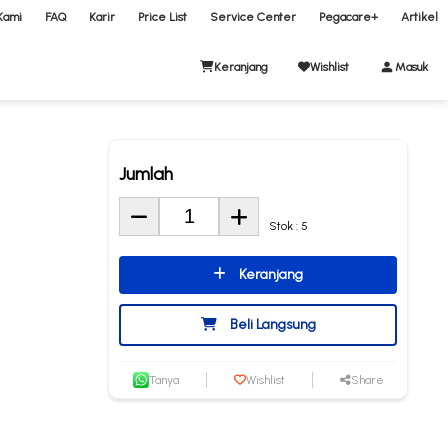
Kami
FAQ
Karir
Price List
Service Center
Pegacare+
Artikel
Keranjang
Wishlist
Masuk
Jumlah
Stok : 5
Keranjang
Beli Langsung
Tanya
Wishlist
Share